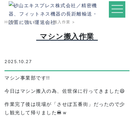
HOME
>
ブログ
,
マシン搬入作業
>
マシン搬入作業
2025.10.27
マシン事業部です!!
今日はマシン搬入の為、佐世保に行ってきました😄
作業完了後は現場が「させぼ五番街」だったので少
し観光して帰りました🍔ｗ